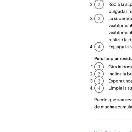
Rocía la su
pulgadas h
La superfi
visiblement
visiblement
realizar la 
Enjuaga la s
Para limpiar resi
Gira la boqu
Inclina la b
Espera unos
Limpia la s
Puede que sea nece
de mucha acumulac