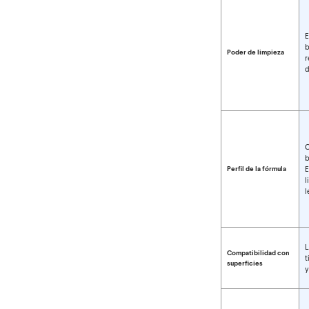
E
b
Poder de limpieza
r
d
C
b
Perfil de la fórmula
E
l
l
L
Compatibilidad con
t
superficies
y