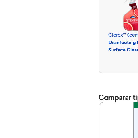
Clorox™ Scen
Disinfecting 
Surface Clea
Spray
Comparar ti
Feature