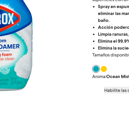
Spray en espu
eliminar las ma
baño.
Acción podero
Limpia ranuras,
Elimina el 99.
Elimina la suci
Tamaños disponible
Aroma Ocean Mi
Aroma Crisp
Aroma
:
Ocean Mis
Habilite las