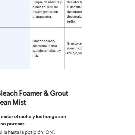
Limpia, desinfecta y
desinfectante para
elimina el 99% de
el uso diario limpia,
los alérgenos con
desinfecta,
blanqueador.
desodoriza y da
brillo.
Granito sellado,
Granito sellado,
Granito sellado,
acero inoxidable,
acero inoxidable,
acero inoxidable,
azulejo esmaltado y
azulejo, vidrio y más
azulejo, vidrio y más
más
Bleach Foamer & Grout
cean Mist
y matar el moho y los hongos en
, no porosas
illa hasta la posición “ON”.