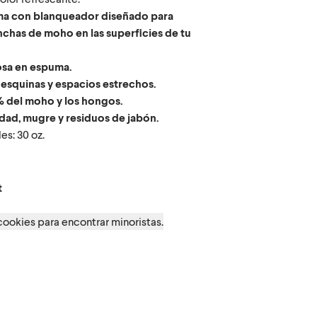
ma con blanqueador diseñado para
nchas de moho en las superficies de tu
sa en espuma.
 esquinas y espacios estrechos.
9% del moho y los hongos.
edad, mugre y residuos de jabón.
s: 30 oz.
st
 Lemon
t
 cookies para encontrar minoristas.