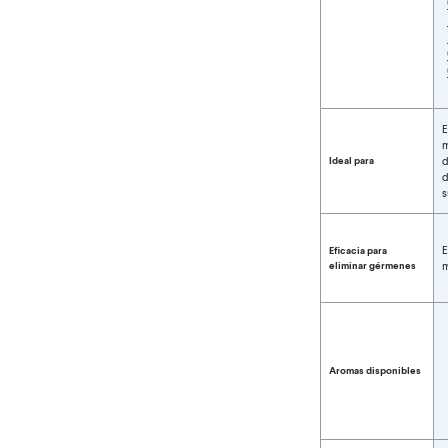
Comparar tipos de
E
m
Ideal para
d
d
s
E
Eficacia para
eliminar gérmenes
m
Aromas disponibles