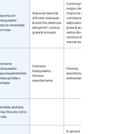
Corta la grasa & la
Corta la grasa & la
mugre; desodoriza;
mugre; desodoriza;
Ataca las manchas
limpia los desastres
limpia los desastres
spuma con
difíciles; blanquea
cotidianos como
cotidianos como
lanqueador
& da brillo; destruye
salpicaduras de
salpicaduras de
educe necesidad
alérgenos*; corta la
grasa & aceite,
grasa & aceite,
e frotar
grasa & la mugre
restos de comida,
restos de comida,
residuos de jabón,
residuos de jabón,
marcas de agua
marcas de agua
ontiene
Fórmula
Contiene
lanqueador.
Fórmula
desinfectante sin
blanqueador;
spuma penetrante
desinfectante sin
blanqueador con
fórmula
impia grietas y
blanqueador
fragancias
desinfectante
echada
exclusivas Scentiva
echada, azulejos,
inas, fibra de vidrio
 más
El aerosol