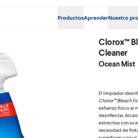
Productos
Aprender
Nuestro pr
Clorox™ B
Cleaner
Ocean Mist
El limpiador desi
Clorox™ Bleach Fo
esfuerzo físico al
desinfectar. Alcan
estrechos con su e
necesidad de frota
superficies con un 