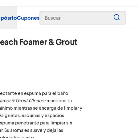
opósito
Cupones
Buscar
leach Foamer & Grout
nfectante en espuma para el baño
amer & Grout Cleaner
mantiene tu
 mínimo mientras se encarga de limpiar y
za grietas, esquinas y espacios
spuma penetrante para limpiar sin
r. Su aroma es suave y deja las
olor refrescante.