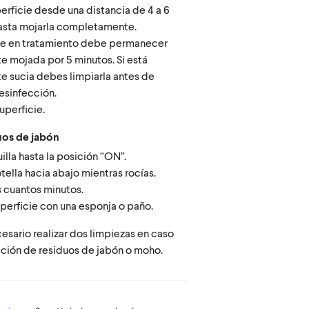
perficie desde una distancia de 4 a 6
asta mojarla completamente.
cie en tratamiento debe permanecer
e mojada por 5 minutos. Si está
e sucia debes limpiarla antes de
desinfección.
uperficie.
duos de jabón
illa hasta la posición “ON”.
otella hacia abajo mientras rocías.
 cuantos minutos.
uperficie con una esponja o paño.
sario realizar dos limpiezas en caso
ión de residuos de jabón o moho.