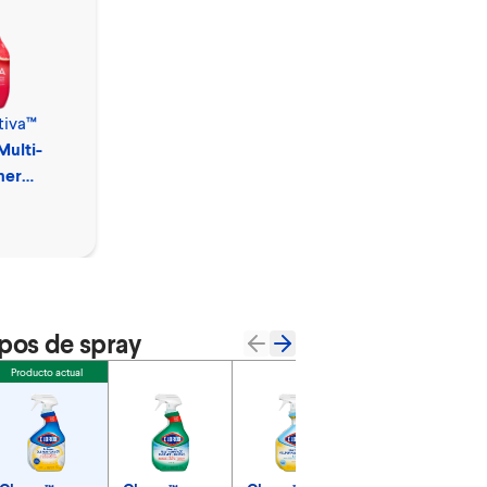
tiva™
Clorox™
Multi-
Disinfecting
ner
Bathroom Cleane
Spray
pos de spray
Producto actual