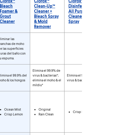
Clorox™
Clorox™
Clorox™
Clorox™
Bleach
Clean-Up™
Disinfecting
Scentiva™
Foamer &
Cleaner +
All Purpose
Disinfecting
Grout
Bleach Spray
Cleaner
Multi-Surface
Cleaner
& Mold
Spray
Cleaner
Remover
Spray
 spray
liminar las
anchas de moho
Desinfectar con un
e las superficies
aroma
uras del baño con
extraordinario.
u espuma.
Elimina el 99.9% de
limina el 99.9% del
virus & bacterias*;
Elimina el 99.9% de
Elimina el 99.9% de
oho & los hongos
elimina el moho & el
virus & bacterias*
virus & bacterias*
mildiu*
Grapefruit &
Orange
Blossom
Ocean Mist
Original
Crisp Lemon
Lavender &
Crisp Lemon
Rain Clean
Jasmine
Coconut &
Waterlily