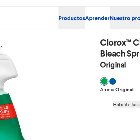
Productos
Aprender
Nuestro pr
Clorox™ C
r
Bleach Sp
Original
Aroma Original
Aroma Rain 
Aroma
:
Original
Habilite las