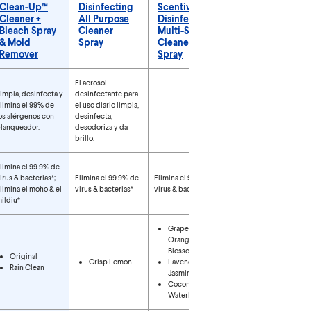
Clean-Up™
Disinfecting
Scentiva™
Disinfecting
Cleaner +
All Purpose
Disinfecting
Bathroom
Bleach Spray
Cleaner
Multi-Surface
Cleaner
& Mold
Spray
Cleaner
Spray
Remover
Spray
 spray
El aerosol
Limpiador y
impia, desinfecta y
desinfectante para
desinfectante sin
limina el 99% de
el uso diario limpia,
blanqueador
os alérgenos con
desinfecta,
elimina la espuma
lanqueador.
desodoriza y da
de jabón y la mugre.
brillo.
limina el 99.9% de
irus & bacterias*;
Elimina el 99.9% de
Elimina el 99.9% de
Elimina el 99.9% de
limina el moho & el
virus & bacterias*
virus & bacterias*
los gérmenes*
ildiu*
Grapefruit &
Orange
Blossom
Original
Crisp Lemon
Lavender &
Original
Rain Clean
Jasmine
Coconut &
Waterlily