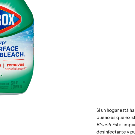
Si un hogar está h
bueno es que exis
Bleach
. Este limpi
desinfectante y p