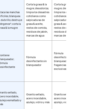
Corta la grasa & la
Corta la grasa & la
mugre; desodoriza;
mugre; desodoriza;
taca las manchas
limpia los desastres
limpia los desastres
Acaba con los
ifíciles; blanquea
cotidianos como
cotidianos como
residuos de jabón y
 da brillo; destruye
salpicaduras de
salpicaduras de
la suciedad difícil
lérgenos*; corta la
grasa & aceite,
grasa & aceite,
del baño
rasa & la mugre
restos de comida,
restos de comida,
residuos de jabón,
residuos de jabón,
marcas de agua
marcas de agua
Fórmula
ontiene
Fórmula
desinfectante sin
Fórmula
lanqueador;
desinfectante sin
blanqueador con
desinfectante sin
órmula
blanqueador
fragancias
blanqueador
esinfectante
exclusivas Scentiva
ranito sellado,
Granito sellado,
Granito sellado,
cero inoxidable,
acero inoxidable,
acero inoxidable,
zulejo esmaltado y
azulejo, vidrio y más
azulejo, vidrio y más
más