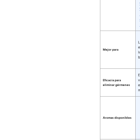
Comparar tipos de
L
e
Mejor para
l
b
E
v
Eficacia para
eliminar gérmenes
e
m
Aromas disponibles