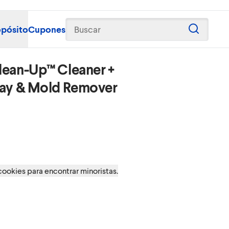
opósito
Cupones
Buscar
lean-Up™ Cleaner +
ray & Mold Remover
Clean
 cookies para encontrar minoristas.