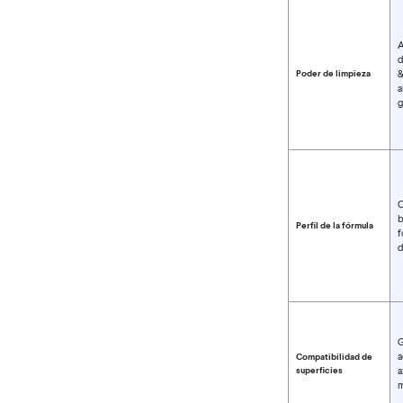
A
d
Poder de limpieza
&
a
g
C
b
Perfil de la fórmula
f
d
G
a
Compatibilidad de
superficies
a