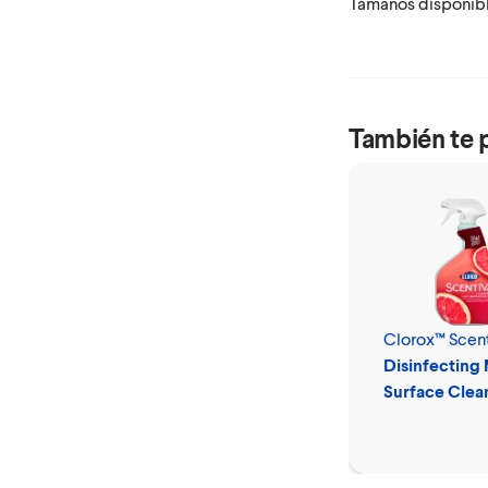
Tamaños disponible
También te 
Clorox™ Scen
Disinfecting 
Surface Clea
Spray