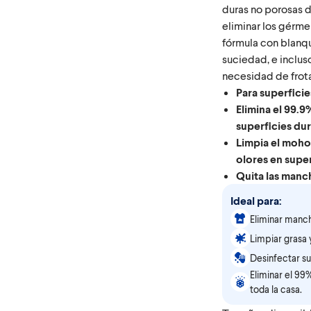
duras no porosas d
eliminar los gérm
fórmula con blanqu
suciedad, e incluso
necesidad de frota
Para superficie
Elimina el 99.9%
superficies dur
Limpia el moho
olores en super
Quita las manc
Ideal para:
Eliminar manc
Limpiar grasa 
Desinfectar su
Eliminar el 99
toda la casa.