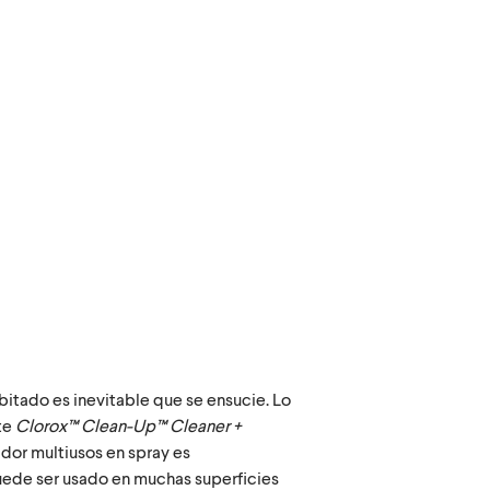
abitado es inevitable que se ensucie. Lo
te
Clorox™ Clean-Up™ Cleaner +
ador multiusos en spray es
uede ser usado en muchas superficies