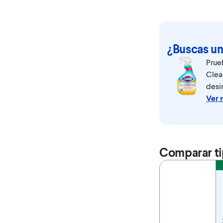
¿Buscas un
Prue
Clea
desin
Ver 
Comparar ti
Feature