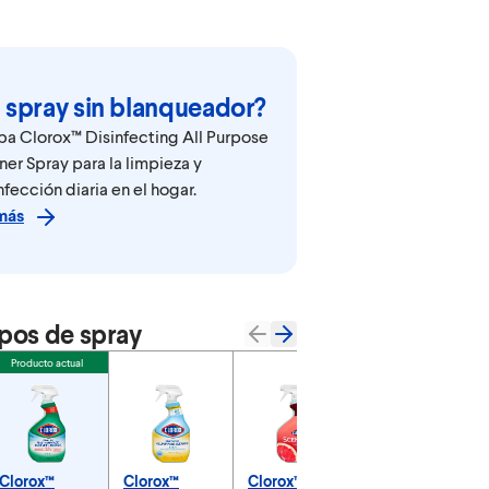
 spray sin blanqueador?
ba Clorox™ Disinfecting All Purpose
ner Spray para la limpieza y
fección diaria en el hogar.
más
pos de spray
Producto actual
Clorox™
Clorox™
Clorox™
Clorox™