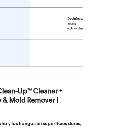
Desinfectar con un
aroma
extraordinario.
Puertas de vidrio de
ducha, azulejos de
cerámica esmaltada,
plástico y más
Clean-Up™ Cleaner +
y & Mold Remover |
oho y los hongos en superficies duras,