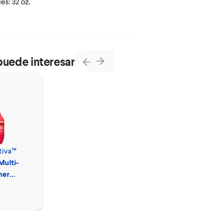
s: 32 oz.
puede interesar
Next
Previous
tiva™
Multi-
ner