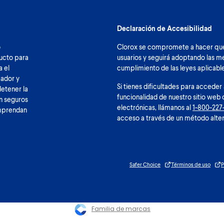
Declaración de Accesibilidad
o
Clorox se compromete a hacer que 
ducto para
usuarios y seguirá adoptando las me
a el
cumplimiento de las leyes aplicable
eador y
Si tienes dificultades para acceder
detener la
funcionalidad de nuestro sitio web 
n seguros
electrónicas, llámanos al
1-800-227
omprendan
acceso a través de un método alter
Safer Choice
Términos de uso
P
Familia de marcas
Please enable cookies to see reviews