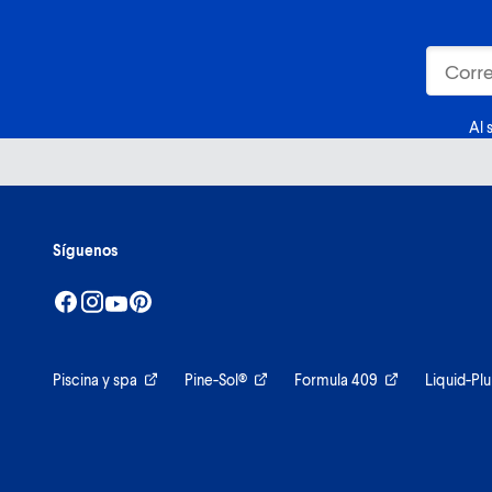
Al 
Síguenos
Piscina y spa
Pine-Sol®
Formula 409
Liquid-Pl