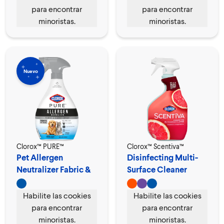
para encontrar
para encontrar
minoristas.
minoristas.
Nuevo
Clorox™ PURE™
Clorox™ Scentiva™
Pet Allergen
Disinfecting Multi-
Neutralizer Fabric &
Surface Cleaner
Carpet Spray
Spray
Habilite las cookies
Habilite las cookies
para encontrar
para encontrar
minoristas.
minoristas.