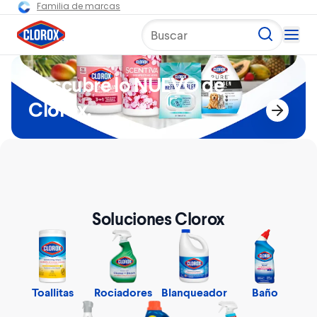
Familia de marcas
Buscar
Descubre lo NUEVO de
Clorox.
Soluciones Clorox
Toallitas
Rociadores
Blanqueador
Baño