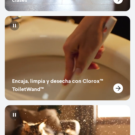
Pause
Encaja, limpia y desecha con Clorox™
ToiletWand™
Pause