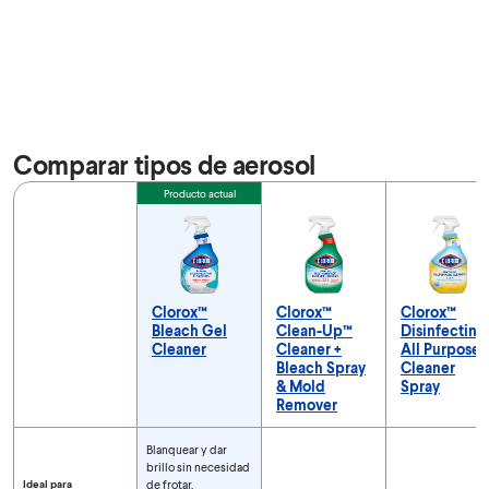
Comparar tipos de aerosol
Feature
Producto actual
Clorox™
Clorox™
Clorox™
Bleach Gel
Clean-Up™
Disinfecting
Cleaner
Cleaner +
All Purpose
Bleach Spray
Cleaner
& Mold
Spray
Remover
Comparar tipos de aerosol
Blanquear y dar
brillo sin necesidad
Ideal para
de frotar,