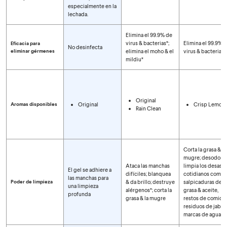
especialmente en la
lechada.
Elimina el 99.9% de
virus & bacterias*;
Elimina el 99.9% 
Eficacia para
No desinfecta
eliminar gérmenes
elimina el moho & el
virus & bacterias*
mildiu*
Original
Aromas disponibles
Original
Crisp Lemon
Rain Clean
Corta la grasa & la
mugre; desodoriz
Ataca las manchas
limpia los desastr
El gel se adhiere a
difíciles; blanquea
cotidianos como
las manchas para
Poder de limpieza
& da brillo; destruye
salpicaduras de
una limpieza
alérgenos*; corta la
grasa & aceite,
profunda
grasa & la mugre
restos de comida,
residuos de jabón
marcas de agua