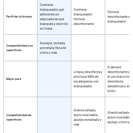
Contiene
blanqueador; gel
Contiene
Fórmula
adherente sin
blanqueador;
Perfil de la fórmula
desinfectante sin
salpicaduras que
fórmula
blanqueador
blanquea y da brillo
desinfectante
sin frotar
Azulejos, lechada,
Compatibilidad con
porcelana, fibra de
superficies
vidrio y más
El aerosol
Limpia, desinfecta y
desinfectante par
elimina el 99% de
el uso diario limpi
Mejor para
los alérgenos con
desinfecta,
blanqueador.
desodoriza y da
brillo.
Granito sellado,
Granito sellado,
acero inoxidable,
Compatibilidad de
acero inoxidable,
superficies
azulejo esmaltado y
azulejo, vidrio y 
más