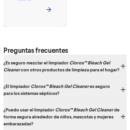
Preguntas frecuentes
¿Es seguro mezclar el limpiador
Clorox™ Bleach Gel
Cleaner
con otros productos de limpieza para el hogar?
No. No recomendamos mezclar el limpiador
Clorox™ Bleach Gel
¿El limpiador
Clorox™ Bleach Gel Cleaner
es seguro
Cleaner
con otros productos químicos para el hogar, ya que podrían
para los sistemas sépticos?
producirse gases tóxicos.
Sí. Cuando se usa según las indicaciones, el limpiador
Clorox™ Bleach
¿Puedo usar el limpiador
Clorox™ Bleach Gel Cleaner
de
Gel Cleaner
es seguro para los sistemas sépticos. El blanqueador se
forma segura alrededor de niños, mascotas y mujeres
descompone rápidamente en su mayoría en sal y agua
embarazadas?