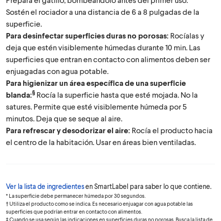
Sostén el rociador a una distancia de 6 a 8 pulgadas de la
superficie.
Para desinfectar superficies duras no porosas:
Rocíalas y
deja que estén visiblemente húmedas durante 10 min. Las
superficies que entran en contacto con alimentos deben ser
enjuagadas con agua potable.
Para higienizar un área específica de una superficie
§
blanda:
Rocía la superficie hasta que esté mojada. No la
satures. Permite que esté visiblemente húmeda por 5
minutos. Deja que se seque al aire.
Para refrescar y desodorizar el aire:
Rocía el producto hacia
el centro de la habitación. Usar en áreas bien ventiladas.
Ver la lista de ingredientes
en SmartLabel para saber lo que contiene.
* La superficie debe permanecer húmeda por 30 segundos.
† Utiliza el producto como se indica. Es necesario enjuagar con agua potable las
superficies que podrían entrar en contacto con alimentos.
‡ Cuando se usa según las indicaciones en superficies duras no porosas. Busca la lista de