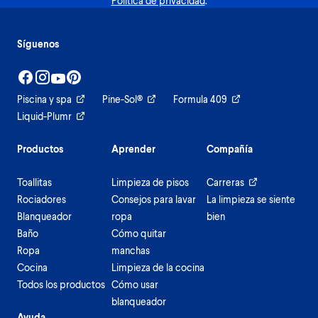
Política de privacidad
.
Síguenos
Piscina y spa
Pine-Sol®
Formula 409
Liquid-Plumr
Productos
Aprender
Compañía
Toallitas
Limpieza de pisos
Carreras
Rociadores
Consejos para lavar
La limpieza se siente
Blanqueador
ropa
bien
Baño
Cómo quitar
Ropa
manchas
Cocina
Limpieza de la cocina
Todos los productos
Cómo usar
blanqueador
Ayuda