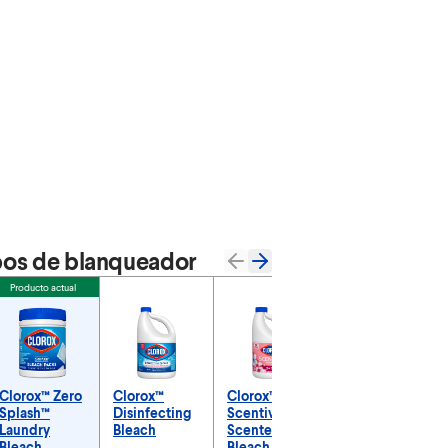
os de blanqueador
Producto actual
Clorox™ Zero
Clorox™
Clorox™
Clorox™ No-
Splash™
Disinfecting
Scentiva™
Splash
Laundry
Bleach
Scented
Bleach
Bleach
Bleach