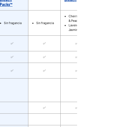
Packs™
 blanqueador
Cherry Blossom
& Peach
Sin fragancia
Sin fragancia
Sin fragancia
Lavender &
Jasmine
✅
✅
✅
✅
✅
✅
✅
✅
✅
✅
✅
✅
✅
✅
✅
✅