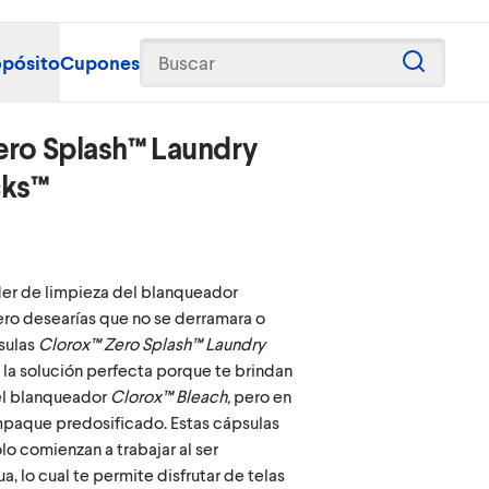
opósito
Cupones
Buscar
ero Splash™ Laundry
cks™
para cargar contenido.
der de limpieza del blanqueador
ero desearías que no se derramara o
sulas
Clorox™ Zero Splash™ Laundry
 la solución perfecta porque te brindan
el blanqueador
Clorox™ Bleach,
pero en
paque predosificado. Estas cápsulas
o comienzan a trabajar al ser
, lo cual te permite disfrutar de telas