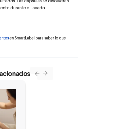
ultados. Las cápsulas se disolverán
nte durante el lavado.
ientes
en SmartLabel para saber lo que
lacionados
Next
Previous