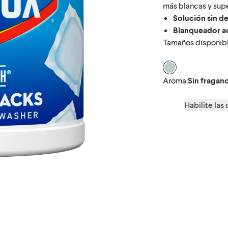
más blancas y supe
Solución sin d
Blanqueador ac
Tamaños disponibl
Aroma Sin fragan
Aroma
:
Sin fraganc
Habilite las