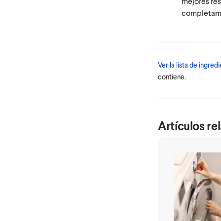
mejores res
completame
Ver la lista de ingred
contiene.
Artículos re