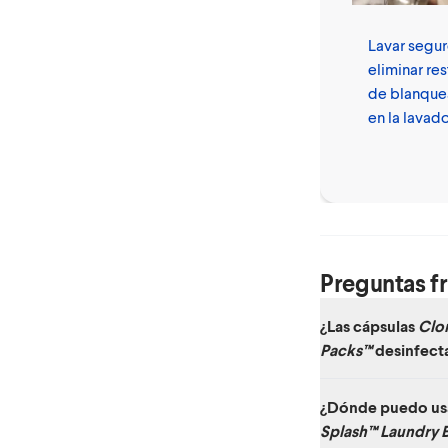
Lavar segur
eliminar re
de blanque
en la lavad
Preguntas f
¿Las cápsulas
Clo
Packs™
desinfect
Las cápsulas
Clorox™
¿Dónde puedo usa
vendidas como un des
Splash™ Laundry 
utiliza los productos