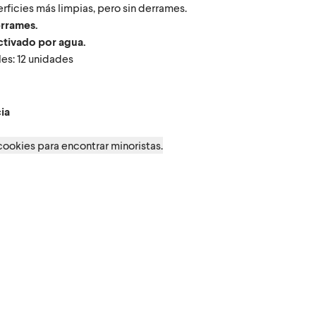
rficies más limpias, pero sin derrames.
errames.
tivado por agua.
es: 12 unidades
cia
ia
 cookies para encontrar minoristas.