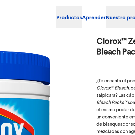
Productos
Aprender
Nuestro pr
Clorox™ Z
Bleach Pa
Habilite las cookies 
¿Te encanta el po
Clorox™ Bleach
, p
salpicara? Las cáp
Bleach Packs™
son
el mismo poder d
un conveniente em
de blanqueador sol
mezcladas con agua