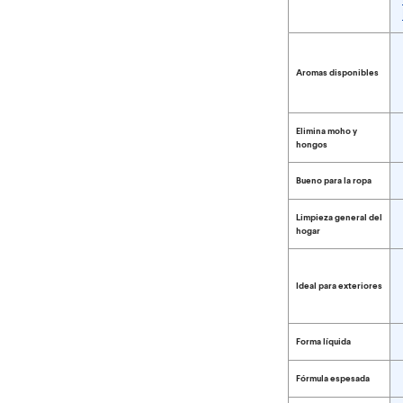
Compara tipos de
Aromas disponibles
Elimina moho y
hongos
Bueno para la ropa
Limpieza general del
hogar
Ideal para exteriores
Forma líquida
Fórmula espesada