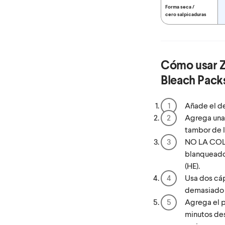
Forma seca /
cero salpicaduras
Cómo usar
Bleach Pack
Añade el de
Agrega una
tambor de l
NO LA COLO
blanqueador
(HE).
Usa dos cá
demasiado 
Agrega el p
minutos des