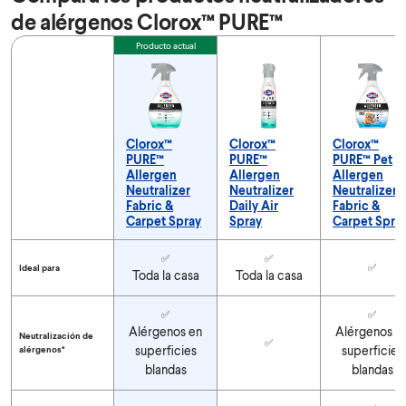
de alérgenos Clorox™ PURE™
Feature
Producto actual
Clorox™
Clorox™
Clorox™
PURE™
PURE™
PURE™ Pet
Allergen
Allergen
Allergen
Neutralizer
Neutralizer
Neutralizer
Fabric &
Daily Air
Fabric &
Carpet Spray
Spray
Carpet Spra
Compara los productos neutralizadores de alérgenos Clorox™
✅
✅
✅
Ideal para
Toda la casa
Toda la casa
✅
✅
Alérgenos en
Alérgenos e
Neutralización de
✅
superficies
superficies
alérgenos*
blandas
blandas