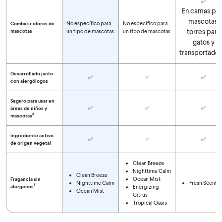
✅
En camas par
mascotas,
No específico para
No específico para
Combatir olores de
torres para
mascotas
un tipo de mascotas
un tipo de mascotas
gatos y
transportador
Desarrollado junto
✅
✅
✅
con alergólogos
Seguro para usar en
✅
✅
✅
áreas de niños y
‡
mascotas
Ingrediente activo
✅
✅
✅
de origen vegetal
Clean Breeze
Nighttime Calm
Clean Breeze
Ocean Mist
Fragancia sin
Nighttime Calm
Fresh Scent
†
alérgenos
Energizing
Ocean Mist
Citrus
Tropical Oasis