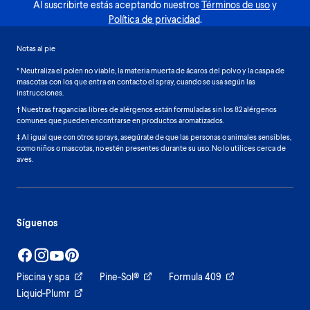
Al suscribirte estás aceptando nuestros
Términos de uso
y
Política de privacidad
.
Notas al pie
* Neutraliza el polen no viable, la materia muerta de ácaros del polvo y la caspa de
mascotas con los que entra en contacto el spray, cuando se usa según las
instrucciones.
† Nuestras fragancias libres de alérgenos están formuladas sin los 82 alérgenos
comunes que pueden encontrarse en productos aromatizados.
‡ Al igual que con otros sprays, asegúrate de que las personas o animales sensibles,
como niños o mascotas, no estén presentes durante su uso. No lo utilices cerca de
aves.
Síguenos
Piscina y spa
Pine-Sol®
Formula 409
Liquid-Plumr