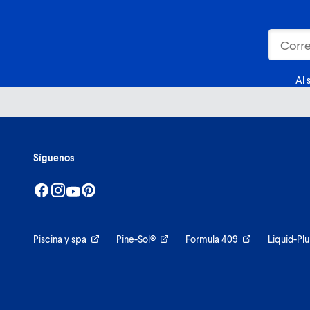
Al 
Síguenos
Piscina y spa
Pine-Sol®
Formula 409
Liquid-Pl