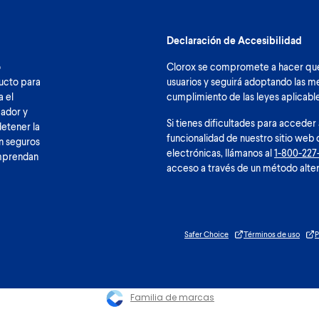
Declaración de Accesibilidad
o
Clorox se compromete a hacer que 
ducto para
usuarios y seguirá adoptando las me
a el
cumplimiento de las leyes aplicable
eador y
Si tienes dificultades para acceder
detener la
funcionalidad de nuestro sitio web 
n seguros
electrónicas, llámanos al
1-800-227
omprendan
acceso a través de un método alter
Safer Choice
Términos de uso
P
Familia de marcas
Please enable cookies to see reviews