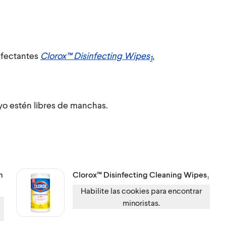
infectantes
Clorox™ Disinfecting Wipes
.
1
ayo estén libres de manchas.
n
Clorox™
Disinfecting Cleaning Wipes₁
Habilite las cookies para encontrar
minoristas.