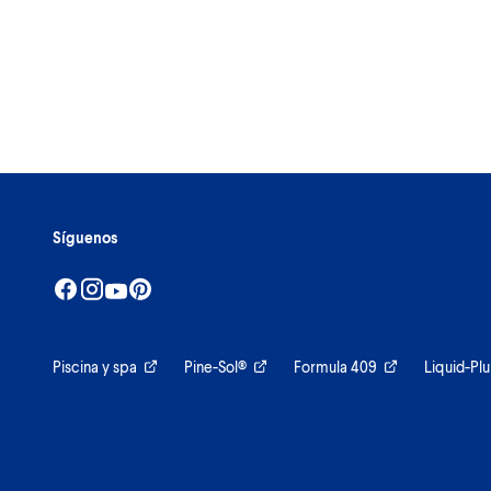
Síguenos
Piscina y spa
Pine-Sol®
Formula 409
Liquid-Pl