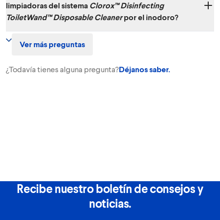
limpiadoras del sistema
Clorox™ Disinfecting
ToiletWand™ Disposable Cleaner
por el inodoro?
No. Las cabecillas de esponja están diseñadas para desecharse en la
Ver más preguntas
basura y no deben ser desechadas en la taza del inodoro.
¿Todavía tienes alguna pregunta?
Déjanos saber.
Recibe nuestro boletín de consejos y
noticias.