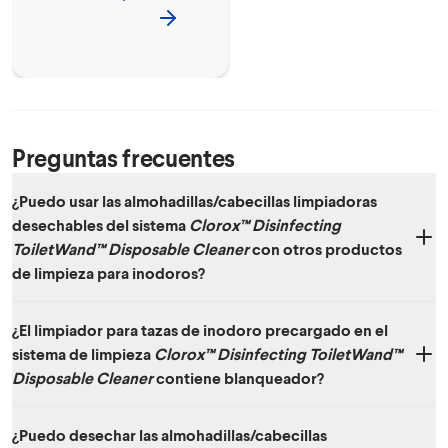
y techos*
Preguntas frecuentes
¿Puedo usar las almohadillas/cabecillas limpiadoras
desechables del sistema
Clorox™ Disinfecting
ToiletWand™ Disposable Cleaner
con otros productos
de limpieza para inodoros?
Cada cabecilla limpiadora desechable del sistema
Clorox™
¿El limpiador para tazas de inodoro precargado en el
Disinfecting ToiletWand™ Disposable Cleaner
ya tiene limpiador en el
sistema de limpieza
Clorox™ Disinfecting ToiletWand™
interior y no debe utilizarse con otros productos de limpieza para
inodoros.
Disposable Cleaner
contiene blanqueador?
No.
¿Puedo desechar las almohadillas/cabecillas