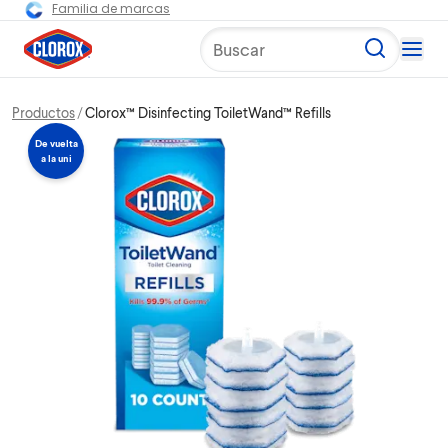
Familia de marcas
Buscar
Productos
Clorox™ Disinfecting ToiletWand™ Refills
De vuelta
a la uni